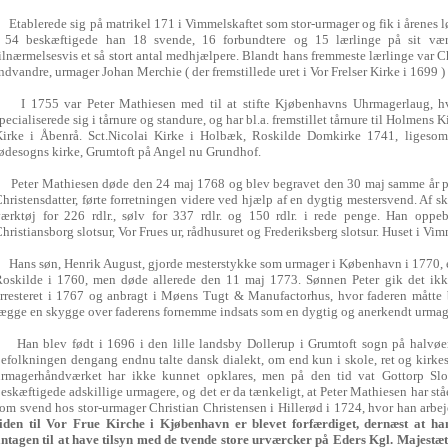
tablerede sig på matrikel 171 i Vimmelskaftet som stor-urmager og fik i årenes l
- 54 beskæftigede han 18 svende, 16 forbundtere og 15 lærlinge på sit vær
ilnærmelsesvis et så stort antal medhjælpere. Blandt hans fremmeste lærlinge var C
ndvandre, urmager Johan Merchie ( der fremstillede uret i Vor Frelser Kirke i 1699 )
I 1755 var Peter Mathiesen med til at stifte Kjøbenhavns Uhrmagerlaug, hvi
pecialiserede sig i tårnure og standure, og har bl.a. fremstillet tårnure til Holmens
irke i Åbenrå. Sct.Nicolai Kirke i Holbæk, Roskilde Domkirke 1741, ligesom h
ødesogns kirke, Grumtoft på Angel nu Grundhof.
eter Mathiesen døde den 24 maj 1768 og blev begravet den 30 maj samme år på
hristensdatter, førte forretningen videre ved hjælp af en dygtig mestersvend. Af ski
ærktøj for 226 rdlr., sølv for 337 rdlr. og 150 rdlr. i rede penge. Han oppeb
hristiansborg slotsur, Vor Frues ur, rådhusuret og Frederiksberg slotsur. Huset i Vimm
ans søn, Henrik August, gjorde mesterstykke som urmager i København i 1770, en
oskilde i 1760, men døde allerede den 11 maj 1773. Sønnen Peter gik det ikke 
rresteret i 1767 og anbragt i Møens Tugt & Manufactorhus, hvor faderen måtte b
ægge en skygge over faderens fornemme indsats som en dygtig og anerkendt urmager
an blev født i 1696 i den lille landsby Dollerup i Grumtoft sogn på halvøen
efolkningen dengang endnu talte dansk dialekt, om end kun i skole, ret og kirke
urmagerhåndværket har ikke kunnet opklares, men på den tid vat Gottorp Slot
eskæftigede adskillige urmagere, og det er da tænkeligt, at Peter Mathiesen har stået
om svend hos stor-urmager Christian Christensen i Hillerød i 1724, hvor han arbe
siden til Vor Frue Kirche i Kjøbenhavn er blevet forfærdiget, dernæst at ha
ntagen til at have tilsyn med de tvende store urværcker på Eders Kgl. Majestæ