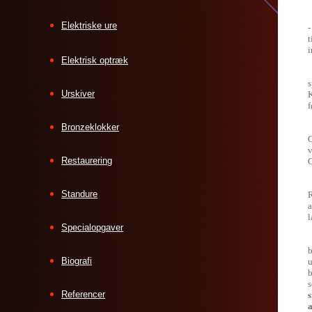
E
Elektriske ure
t
i
Elektrisk optræk
s
Urskiver
K
f
Bronzeklokker
P
C
v
Restaurering
C
H
Standure
R
a
l
Specialopgaver
H
b
Biografi
b
s
Referencer
a