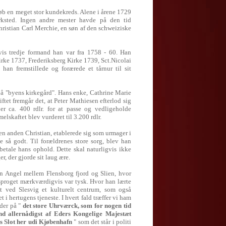
øb en meget stor kundekreds. Alene i årene 1729
ksted. Ingen andre mester havde på den tid
hristian Carl Merchie, en søn af den schweiziske
s tredje formand han var fra 1758 - 60. Han
 Kirke 1737, Frederiksberg Kirke 1739, Sct.Nicolai
an fremstillede og forærede et tårnur til sit
 "byens kirkegård". Hans enke, Cathrine Marie
ftet fremgår det, at Peter Mathiesen efterlod sig
er ca. 400 rdlr. for at passe og vedligeholde
elskaftet blev vurderet til 3.200 rdlr.
 anden Christian, etablerede sig som urmager i
så godt. Til forældrenes store sorg, blev han
etale hans ophold. Dette skal naturligvis ikke
, der gjorde sit laug ære.
 Angel mellem Flensborg fjord og Slien, hvor
sproget mærkværdigvis var tysk. Hvor han lærte
 ved Slesvig et kulturelt centrum, som også
 i hertugens tjeneste. I hvert fald træffer vi ham
jder på "
det store Uhrværck, som for nogen tid
nd allernådigst af Eders Kongelige Majestæt
ts Slot her udi Kjøbenhafn
" som det står i politi