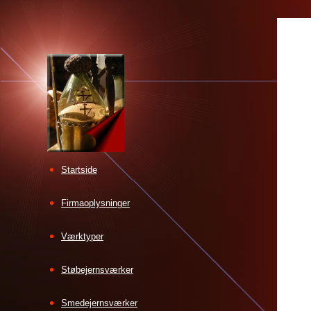
Startside
Firmaoplysninger
Værktyper
Støbejernsværker
Smedejernsværker