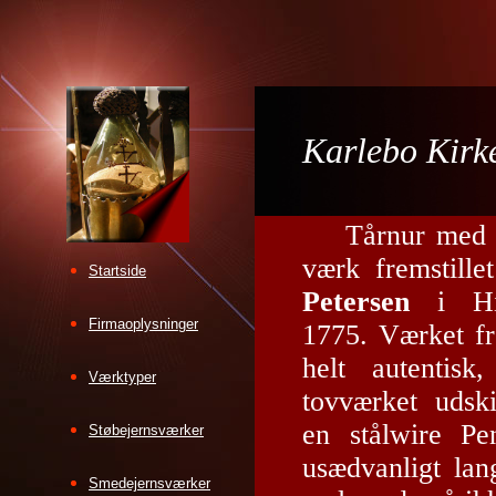
Karlebo Kirk
Tårnur med t
værk fremstill
Startside
Petersen
i Hil
Firmaoplysninger
1775. Værket f
helt autentisk
Værktyper
tovværket udsk
en stålwire Pe
Støbejernsværker
usædvanligt lan
Smedejernsværker