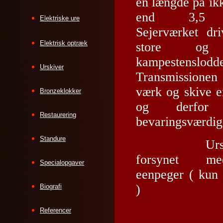
en længde på ik
end 3,5 
Elektriske ure
Sejerværket dr
Elektrisk optræk
store og
kampestenslodde
Urskiver
Transmissione
værk og skive er
Bronzeklokker
og derfor
Restaurering
bevaringsværdig
Standure
Urskive
forsynet 
Specialopgaver
eenpeger ( kun 
)
Biografi
Referencer